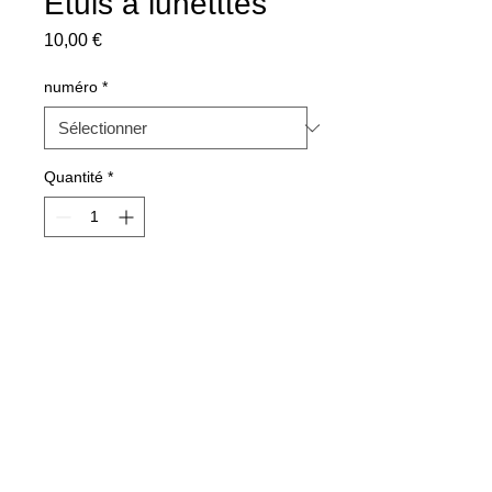
Etuis à lunetttes
Prix
10,00 €
numéro
*
Quantité
*
Ajouter au panier
© 2013 by Cathyboutik Website.
Dernière mise à jour le 05/02/2026