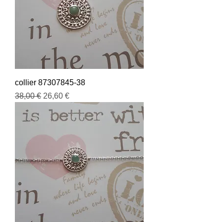
collier 87307845-38
Prix original
Prix promotionnel
38,00 €
26,60 €