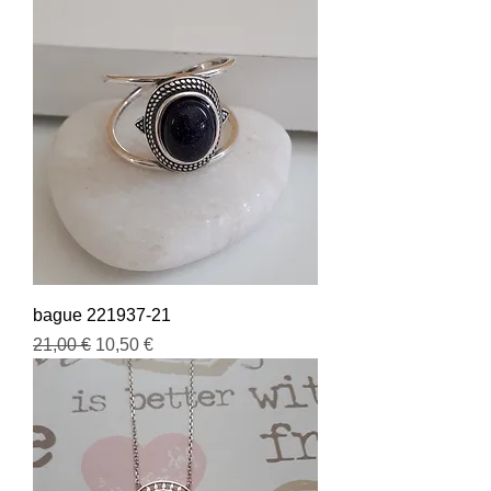
bague 221937-21
Prix original
Prix promotionnel
21,00 €
10,50 €