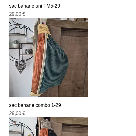
sac banane uni TM5-29
Prix
29,00 €
sac banane combo 1-29
Prix
29,00 €