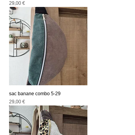
Prix
29,00 €
sac banane combo 5-29
Prix
29,00 €