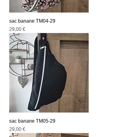
sac banane TM04-29
Prix
29,00 €
sac banane TM05-29
Prix
29,00 €