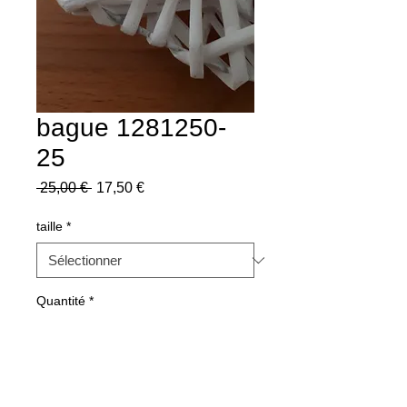
bague 1281250-
25
Prix
Prix
 25,00 € 
17,50 €
original
promotionnel
taille
*
Quantité
*
Ajouter au panier