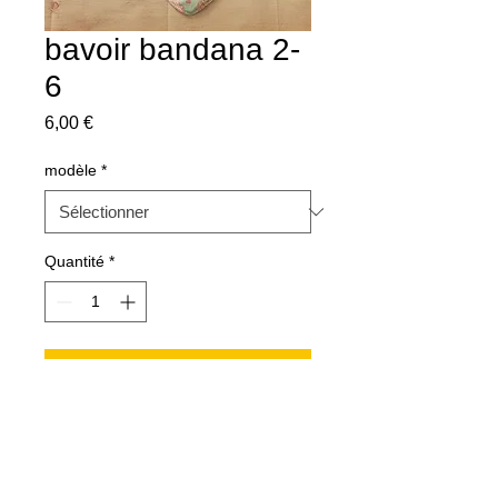
bavoir bandana 2-
6
Prix
6,00 €
modèle
*
Quantité
*
Ajouter au panier
anneau de dentition + attache tétine +
bavoir