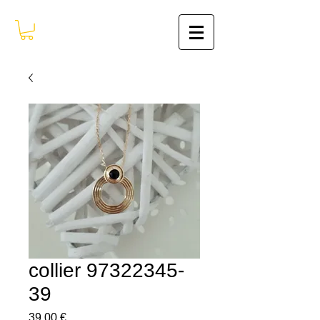
collier 97322345-
39
Prix
39,00 €