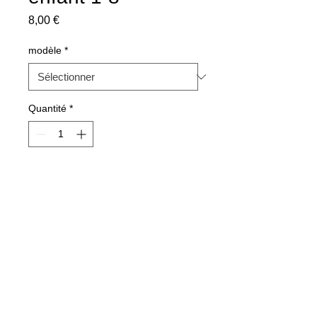
Prix
8,00 €
modèle
*
Quantité
*
Ajouter au panier
© 2013 by Cathyboutik Website.
Dernière mise à jour le 05/02/2026