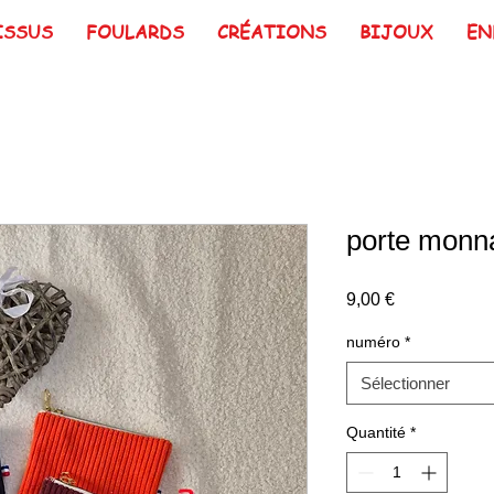
ISSUS
FOULARDS
CRÉATIONS
BIJOUX
EN
porte monna
Prix
9,00 €
numéro
*
Sélectionner
Quantité
*