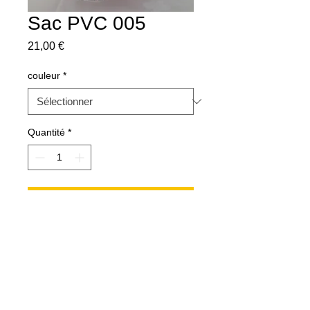
Sac PVC 005
Prix
21,00 €
couleur
*
Quantité
*
Ajouter au panier
L=22 cm / H=23cm / P=10cm